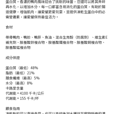
蛋白質。香濃的鴨肉風味迎合了挑剔的味蕾，您還可以將其弄碎
再水化，以增加水分。每一口都富含易消化的蛋白質，有助於腸
道健康，增強肌肉，讓愛貓更愛玩耍，並提供凍乾生蛋白中的必
需營養素，讓愛貓保持最佳活力。
食材
帶骨鴨肉、鴨胗、鴨肝、魚油、混合生育酚（防腐劑）、維生素E
補充劑、胺基酸鋅複合物、胺基酸鐵複合物、胺基酸銅複合物、
胺基酸錳複合物
成分保證
蛋白質（最低）48%
脂肪（最低）21%
膳食纖維（最高）5%
水分（最高）8%
卡路里含量
代謝能 = 4100 千卡/公斤
代謝能 = 155 千卡/杯
餵食指南
凍乾軟粒可以直接食用，也可以弄碎後加水攪拌至寵物所需的濃