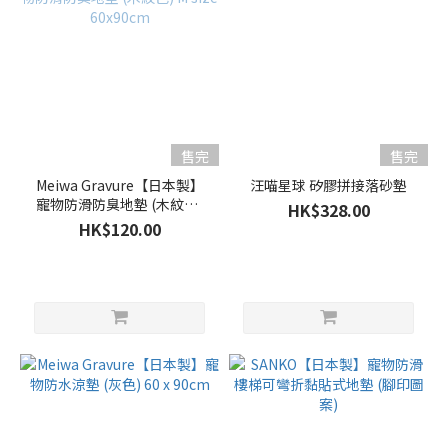
售完
售完
Meiwa Gravure【日本製】
汪喵星球 矽膠拼接落砂墊
寵物防滑防臭地墊 (木紋色)
HK$328.00
M size 60x90cm
HK$120.00