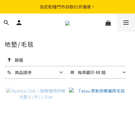
購物滿$300免費順豐智能櫃｜$450免費送貨上門
指定乾糧門市自取92折優惠！
登記成會員即享$20購物金
購物滿$300免費順豐智能櫃｜$450免費送貨上門
地墊/毛毯
套
用
篩選
篩
選
商品排序
每頁顯示 48 個
(0/20)
品
牌
Nyanta
Club
(2)