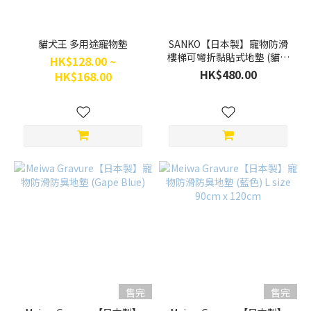
貓犬王 多用途寵物墊
SANKO【日本製】寵物防滑
樓梯可彎折黏貼式地墊 (貓咪
HK$128.00 ~
款)
HK$480.00
HK$168.00
售完
售完