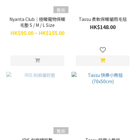
CattyMan
(1)
售完
汪喵星球
Nyanta Club｜極暖寵物保暖
Tassu 柔軟保暖貓用毛毯
毛墊 S / M / L Size
Dogcatstar
HK$148.00
HK$95.00 ~ HK$155.00
(1)
貓
犬
王
(1)
售完