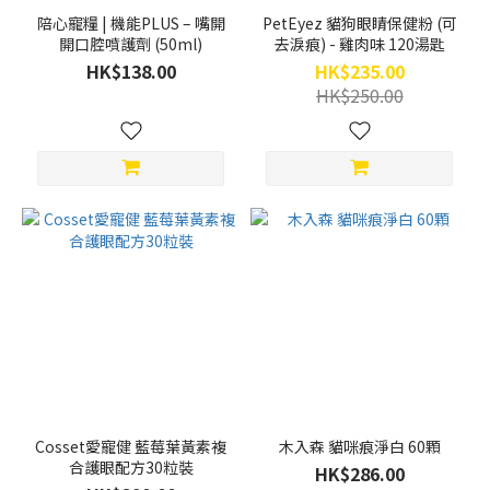
陪心寵糧 | 機能PLUS – 嘴開
PetEyez 貓狗眼睛保健粉 (可
開口腔噴護劑 (50ml)
去淚痕) - 雞肉味 120湯匙
HK$138.00
HK$235.00
HK$250.00
Cosset愛寵健 藍莓葉黃素複
木入森 貓咪痕淨白 60顆
合護眼配方30粒裝
HK$286.00