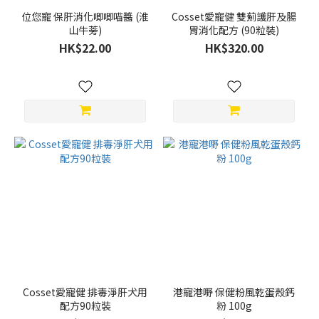
位您寵 保肝消化唧唧喵醬 (淮
Cosset愛寵健 雙薊護肝及腸
山牛蒡)
胃消化配方 (90粒裝)
HK$22.00
HK$320.00
Cosset愛寵健 排毒淨肝犬用
港寵港嘢 保健粉風乾蛋殼鈣
配方90粒裝
粉 100g