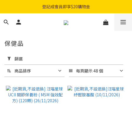
購物滿$300免費順豐智能櫃｜$450免費送貨上門
購物滿$300免費順豐智能櫃｜$450免費送貨上門
保健品
套
用
篩選
篩
選
商品排序
每頁顯示 48 個
(0/20)
品
牌
木入森
Moreson
(20)