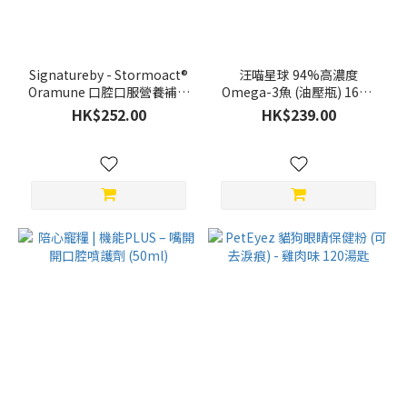
Signatureby - Stormoact®
汪喵星球 94%高濃度
Oramune 口腔口服營養補充
Omega-3魚 (油壓瓶) 16ml
劑 30g
犬貓適用
HK$252.00
HK$239.00