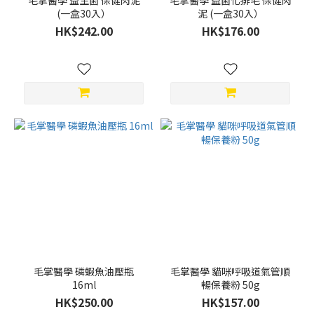
毛掌醫學 益生菌 保健肉泥
毛掌醫學 益菌化排毛 保健肉
愛寵健
(一盒30入）
泥 (一盒30入）
(10)
HK$242.00
HK$176.00
汪
喵
星
球
(9)
怪
獸
部
落
(8)
PS
BUBU
(7)
看
毛掌醫學 磷蝦魚油壓瓶
毛掌醫學 貓咪呼吸道氣管順
更
16ml
暢保養粉 50g
多
HK$250.00
HK$157.00