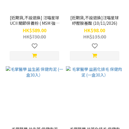
汪喵星球
Dogcatstar
(19)
[近期貨,不設退換] 汪喵星球
[近期貨,不設退換]汪喵星球
UCII 關節保養粉 ( MSM 強效
紓壓胺基酸 (10/11/2026)
毛
配方) (120顆) (26/11/2026)
孩
HK$589.00
HK$98.00
時
HK$730.00
HK$135.00
代
(14)
好味
小姐
Lady
Flavor
(11)
陪心寵
糧
nu4pet
(11)
Cosset