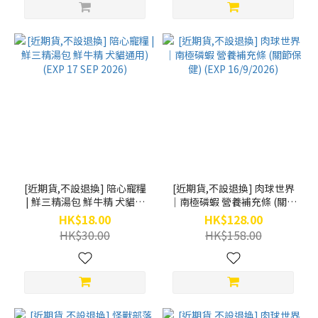
[近期貨,不設退換] 陪心寵糧
[近期貨,不設退換] 肉球世界
| 鮮三精湯包 鮮牛精 犬貓通
｜南極磷蝦 營養補充條 (關節
用) (EXP 17 SEP 2026)
保健) (EXP 16/9/2026)
HK$18.00
HK$128.00
HK$30.00
HK$158.00