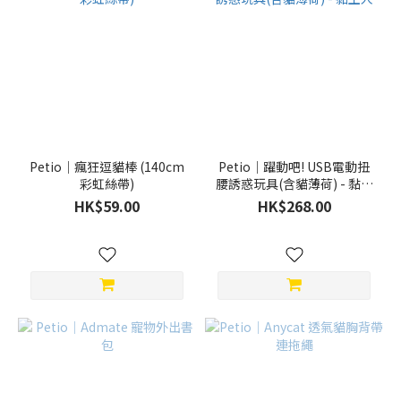
Petio｜瘋狂逗貓棒 (140cm
Petio｜躍動吧! USB電動扭
彩虹絲帶)
腰誘惑玩具(含貓薄荷) - 黏土
人
HK$59.00
HK$268.00