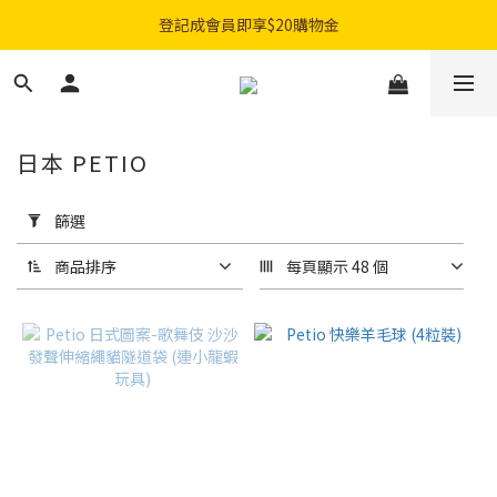
登記成會員即享$20購物金
購物滿$300免費順豐智能櫃｜$450免費送貨上門
購物滿$300免費順豐智能櫃｜$450免費送貨上門
日本 PETIO
套
用
篩選
篩
選
商品排序
每頁顯示 48 個
(0/20)
品
牌
Petio
(33)
Petio