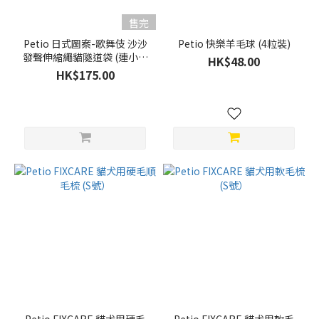
Necoco
(6)
售完
Petio 日式圖案-歌舞伎 沙沙
Petio 快樂羊毛球 (4粒裝)
發聲伸縮繩貓隧道袋 (連小龍
HK$48.00
蝦玩具)
HK$175.00