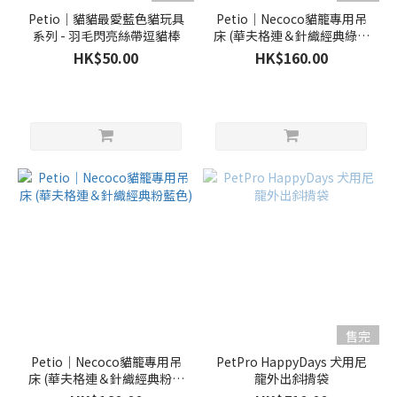
Petio｜貓貓最愛藍色貓玩具
Petio｜Necoco貓籠專用吊
系列 - 羽毛閃亮絲帶逗貓棒
床 (華夫格連＆針織經典綠白
色)
HK$50.00
HK$160.00
售完
Petio｜Necoco貓籠專用吊
PetPro HappyDays 犬用尼
床 (華夫格連＆針織經典粉藍
龍外出斜揹袋
色)