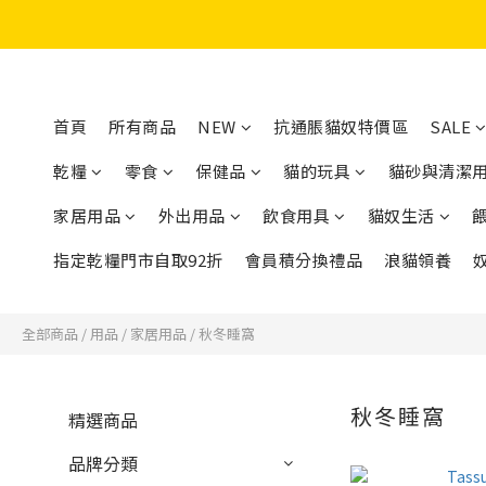
首頁
所有商品
NEW
抗通脹貓奴特價區
SALE
乾糧
零食
保健品
貓的玩具
貓砂與清潔
家居用品
外出用品
飲食用具
貓奴生活
指定乾糧門市自取92折
會員積分換禮品
浪貓領養
全部商品
/
用品
/
家居用品
/
秋冬睡窩
秋冬睡窩
精選商品
品牌分類