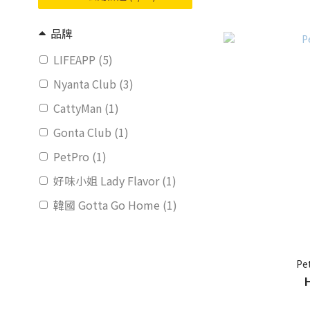
品牌
LIFEAPP (5)
Nyanta Club (3)
CattyMan (1)
Gonta Club (1)
PetPro (1)
好味小姐 Lady Flavor (1)
韓國 Gotta Go Home (1)
Pe