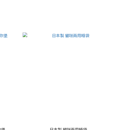
你堡
日本製 貓咪兩用睡袋