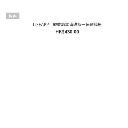
售完
LIFEAPP｜寵愛貓窩 海洋版－療癒鯨魚
HK$430.00