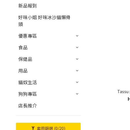
新品報到
好味小姐 好味冰沙貓懶骨
頭
優惠專區
食品
保健品
用品
貓奴生活
Tass
狗狗專區
店長推介
套用篩選
(0/20)