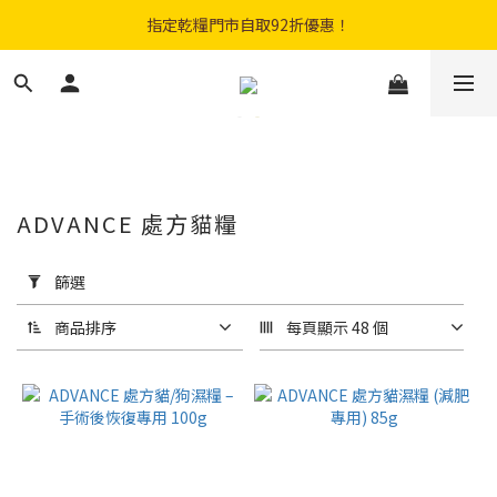
購物滿$300免費順豐智能櫃｜$450免費送貨上門
指定乾糧門市自取92折優惠！
登記成會員即享$20購物金
購物滿$300免費順豐智能櫃｜$450免費送貨上門
ADVANCE 處方貓糧
套
用
篩選
篩
選
商品排序
每頁顯示 48 個
(0/20)
品
牌
ADVANCE