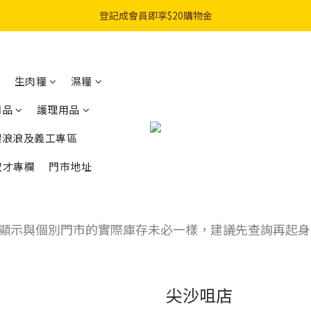
購物滿$300免費順豐智能櫃｜$450免費送貨上門
登記成會員即享$20購物金
購物滿$300免費順豐智能櫃｜$450免費送貨上門
生肉糧
濕糧
用品
護理用品
餵浪浪及義工專區
奴才專欄
門市地址
顯示與個別門市的實際庫存未必一樣，建議先查詢再起身
尖沙咀店