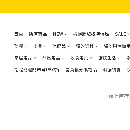
首頁
所有商品
NEW
抗通脹貓奴特價區
SALE
乾糧
零食
保健品
貓的玩具
貓砂與清潔
家居用品
外出用品
飲食用具
貓奴生活
指定乾糧門市自取92折
會員積分換禮品
浪貓領養
網上庫存