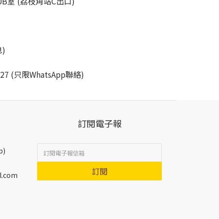
B室 (荔枝角站C出口)
)
227 (只限WhatsApp聯絡)
訂閱電子報
p)
訂閱
l.com