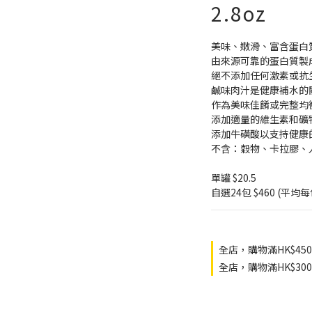
2.8oz
美味、嫩滑、富含蛋白
由來源可靠的蛋白質製
絕不添加任何激素或抗
鹹味肉汁是健康補水的
作為美味佳餚或完整均
添加適量的維生素和礦
添加牛磺酸以支持健康
不含：穀物、卡拉膠、
單罐 $20.5
自選24包 $460 (平均每包
全店，購物滿HK$45
全店，購物滿HK$3