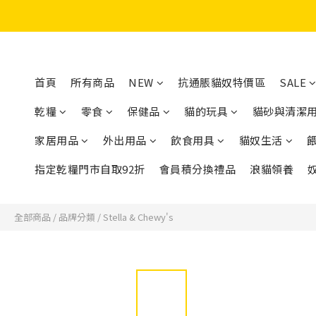
首頁
所有商品
NEW
抗通脹貓奴特價區
SALE
乾糧
零食
保健品
貓的玩具
貓砂與清潔
家居用品
外出用品
飲食用具
貓奴生活
指定乾糧門市自取92折
會員積分換禮品
浪貓領養
全部商品
/
品牌分類
/
Stella & Chewy's