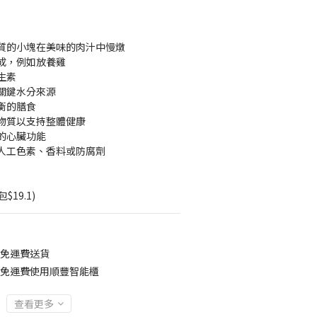
質的小塊在美味的肉汁中慢燉
成，例如放養雞
生素
關鍵水分來源
衡的膳食
物質以支持整體健康
的心臟功能
人工色素、香料或防腐劑
$19.1)
0免運費送貨
00免運費使用順豐智能櫃
查看更多