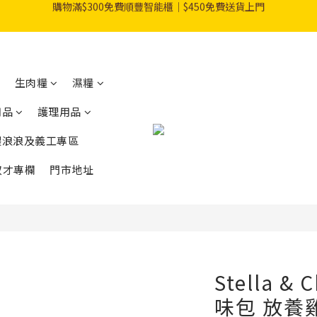
購物滿$300免費順豐智能櫃｜$450免費送貨上門
指定乾糧門市自取92折優惠！
登記成會員即享$20購物金
生肉糧
濕糧
購物滿$300免費順豐智能櫃｜$450免費送貨上門
用品
護理用品
餵浪浪及義工專區
奴才專欄
門市地址
Stella &
味包 放養