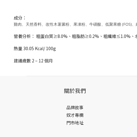
成分：
雞肉、天然香料、改性木薯澱粉、果凍粉、牛磺酸、低聚果糖 (FOS)、
營養分析： 粗蛋白質≥8.0%、粗脂肪≥0.2%、粗纖維≤1.0%、水
熱量 30.05 Kcal/ 100g
建議歲數 2 – 12 個月
關於我們
品牌故事
奴才專欄
門市地址