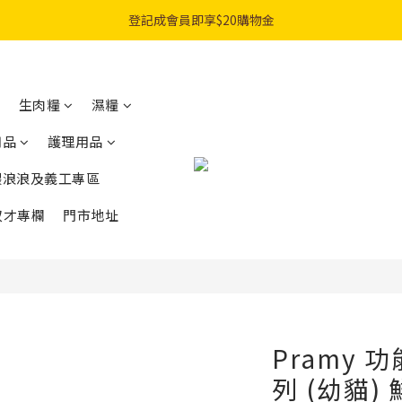
購物滿$300免費順豐智能櫃｜$450免費送貨上門
登記成會員即享$20購物金
購物滿$300免費順豐智能櫃｜$450免費送貨上門
生肉糧
濕糧
用品
護理用品
餵浪浪及義工專區
奴才專欄
門市地址
Pramy 
列 (幼貓)