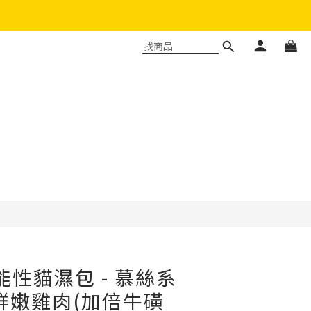
立即購買
功能性貓濕包 - 慕絲系
 鮮嫩雞肉(加倍牛磺