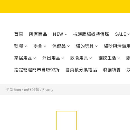
首頁
所有商品
NEW
抗通脹貓奴特價區
SALE
乾糧
零食
保健品
貓的玩具
貓砂與清潔
家居用品
外出用品
飲食用具
貓奴生活
指定乾糧門市自取92折
會員積分換禮品
浪貓領養
全部商品
/
品牌分類
/
Pramy