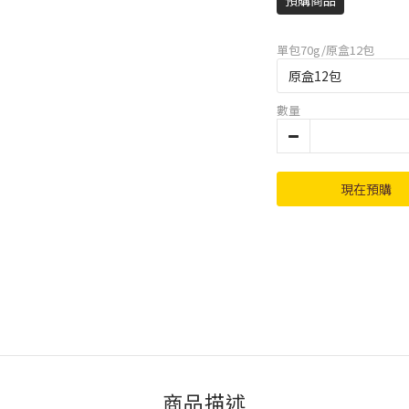
預購商品
單包70g/原盒12包
數量
現在預購
商品描述