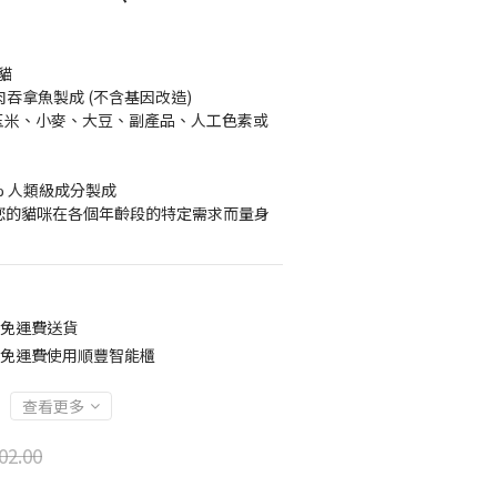
貓
白肉吞拿魚製成 (不含基因改造)
、玉米、小麥、大豆、副產品、人工色素或
0% 人類級成分製成
足您的貓咪在各個年齡段的特定需求而量身
0免運費送貨
00免運費使用順豐智能櫃
查看更多
02.00