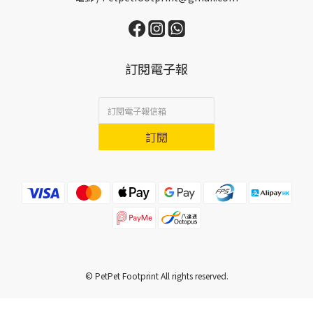
訂閱電子報
訂閱
© PetPet Footprint All rights reserved.