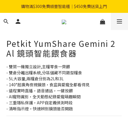
購物滿$300免費順豐智能櫃｜$450免費送貨上門
購物滿$300免費順豐智能櫃｜$450免費送貨上門
指定乾糧門市自取92折優惠！
登記成會員即享$20購物金
Petkit YumShare Gemini 2
購物滿$300免費順豐智能櫃｜$450免費送貨上門
Al 鏡頭智能餵食器
- 雙筒一機獨立設計,主糧零食一齊餵
- 雙倉分離出糧系統,分區儲藏不同類型糧食
- 5L大容量,兩糧倉分別為2L和3L
- 140°超廣角夜視鏡頭，食盆與愛寵全都看得見
- 遠程實時直播，語音通話，一鍵投餵
- AI寵物識別，全天動態紀錄愛寵萌趣瞬間
- 三重隱私保護，APP自定義偵測時段
- 清晰指示燈，快速辨別鏡頭是否開啟