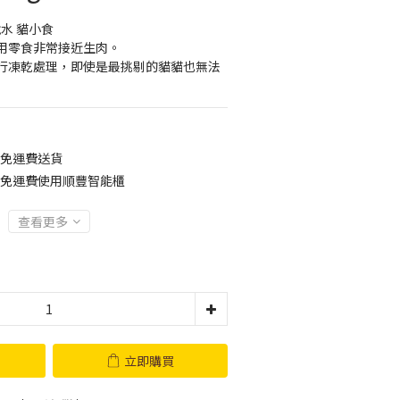
水 貓小食
用零食非常接近生肉。
行凍乾處理，即使是最挑剔的貓貓也無法
0免運費送貨
00免運費使用順豐智能櫃
查看更多
立即購買