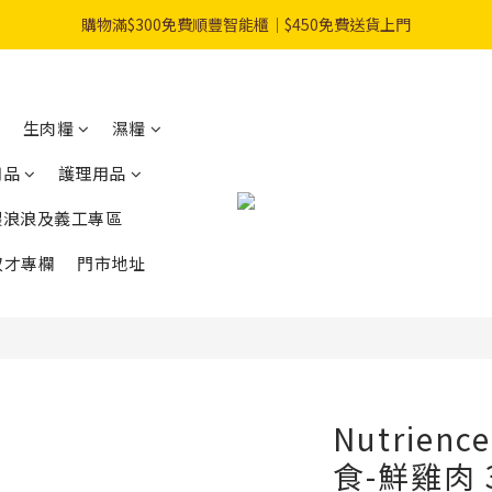
購物滿$300免費順豐智能櫃｜$450免費送貨上門
購物滿$300免費順豐智能櫃｜$450免費送貨上門
指定乾糧門市自取92折優惠！
登記成會員即享$20購物金
生肉糧
濕糧
用品
護理用品
購物滿$300免費順豐智能櫃｜$450免費送貨上門
餵浪浪及義工專區
奴才專欄
門市地址
Nutrie
食-鮮雞肉 