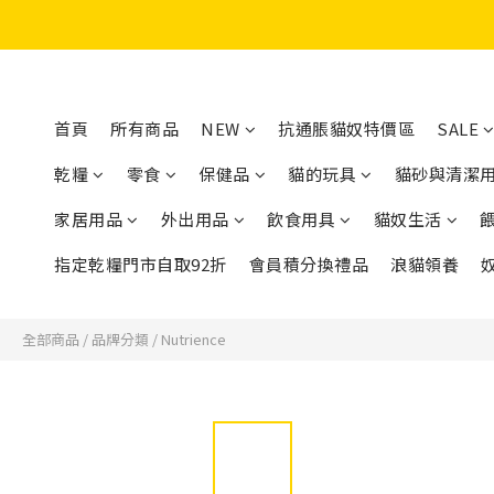
首頁
所有商品
NEW
抗通脹貓奴特價區
SALE
乾糧
零食
保健品
貓的玩具
貓砂與清潔
家居用品
外出用品
飲食用具
貓奴生活
指定乾糧門市自取92折
會員積分換禮品
浪貓領養
全部商品
/
品牌分類
/
Nutrience