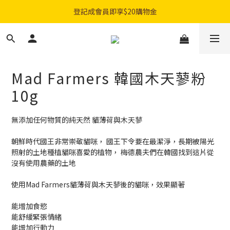
購物滿$300免費順豐智能櫃｜$450免費送貨上門
登記成會員即享$20購物金
購物滿$300免費順豐智能櫃｜$450免費送貨上門
Mad Farmers 韓國木天蓼粉
10g
無添加任何物質的純天然 貓薄荷與木天蓼
朝鮮時代國王非常崇敬貓咪， 國王下令要在最潔淨，長期被陽光
照射的土地種植貓咪喜愛的植物， 梅德農夫們在韓國找到這片從
沒有使用農藥的土地
使用Mad Farmers貓薄荷與木天蓼後的貓咪，效果顯著
能增加食慾
能舒緩緊張情緒
能增加行動力