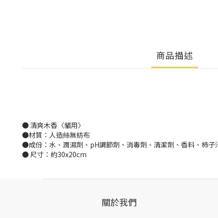
商品描述
● 清爽木香〈貓用〉
●材質：人造絲無紡布
●成份：水、潤濕劑、pH調節劑、消毒劑、清潔劑、香料、柿子
● 尺寸：約30x20cm
關於我們