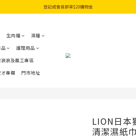
購物滿$300免費順豐智能櫃｜$450免費送貨上門
登記成會員即享$20購物金
購物滿$300免費順豐智能櫃｜$450免費送貨上門
生肉糧
濕糧
用品
護理用品
餵浪浪及義工專區
奴才專欄
門市地址
LION日
清潔濕紙巾