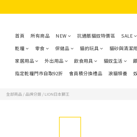
首頁
所有商品
NEW
抗通脹貓奴特價區
SALE
乾糧
零食
保健品
貓的玩具
貓砂與清潔
家居用品
外出用品
飲食用具
貓奴生活
指定乾糧門市自取92折
會員積分換禮品
浪貓領養
全部商品
/
品牌分類
/
LION日本獅王