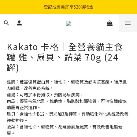
購物滿$300免費順豐智能櫃｜$450免費送貨上門
登記成會員即享$20購物金
購物滿$300免費順豐智能櫃｜$450免費送貨上門
Kakato 卡格｜全營養貓主食
罐 雞、扇貝、蔬菜 70g (24
罐)
雞胸：豐富優質蛋白質、維他命、礦物質及必需胺基酸，維持肌
肉組織，改善免疫系統。
雞湯：可增加水份攝取，預防泌尿疾病。
南瓜：優質抗氧化劑、維他命、脂肪酸和礦物質，可溶性纖維協
助腸胃正常運作。
扇貝：含維他命B12、奧米加3及鉀質，有助強化消化系統及改善
運動神經。
菠菜：含維他命、礦物質、胡蘿蔔素及鐵質，有效改善毛髮健
康。