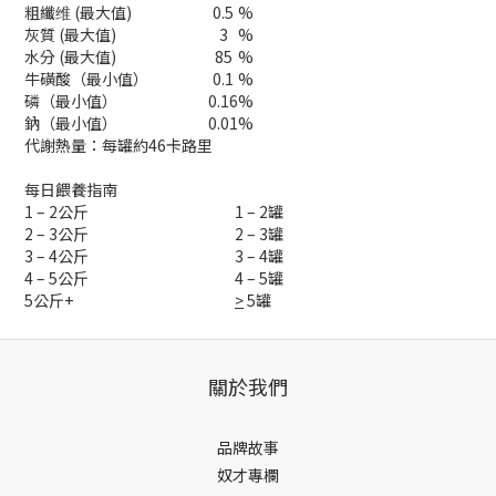
粗纖维 (最大值)
0.5
%
灰質 (最大值)
3
%
水分 (最大值)
85
%
牛磺酸（最小值）
0.1
%
磷（最小值）
0.16
%
鈉（最小值）
0.01
%
代謝熱量：每罐約46卡路里
每日餵養指南
1 – 2公斤
1 – 2罐
2 – 3公斤
2 – 3罐
3 – 4公斤
3 – 4罐
4 – 5公斤
4 – 5罐
5公斤+
>
5罐
關於我們
品牌故事
奴才專欄