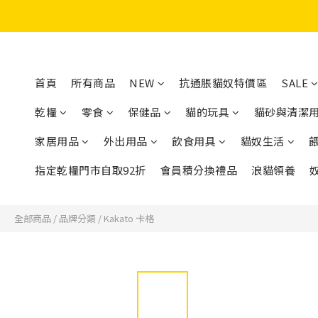
首頁
所有商品
NEW
抗通脹貓奴特價區
SALE
乾糧
零食
保健品
貓的玩具
貓砂與清潔
家居用品
外出用品
飲食用具
貓奴生活
指定乾糧門市自取92折
會員積分換禮品
浪貓領養
全部商品
/
品牌分類
/
Kakato 卡格