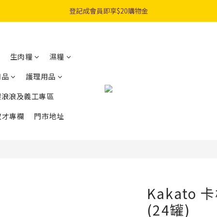
購物滿$300免費順豐智能櫃｜$450免費送貨上門
登記成會員即享$20購物金
購物滿$300免費順豐智能櫃｜$450免費送貨上門
生肉糧
濕糧
用品
護理用品
餵浪浪及義工專區
奴才專欄
門市地址
Kakato
(24罐)