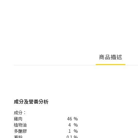
商品描述
成分及營養分析
成分：
雞肉
46
%
植物油
4
%
多醣膠
1
%
澱粉
0.1
%