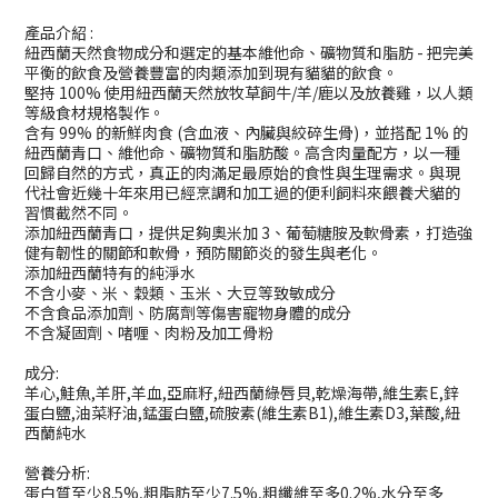
產品介紹 :
紐西蘭天然食物成分和選定的基本維他命、礦物質和脂肪 - 把完美
平衡的飲食及營養豐富的肉類添加到現有貓貓的飲食。
堅持 100% 使用紐西蘭天然放牧草飼牛/羊/鹿以及放養雞，以人類
等級食材規格製作。
含有 99% 的新鮮肉食 (含血液、內臟與絞碎生骨)，並搭配 1% 的
紐西蘭青口、維他命、礦物質和脂肪酸。高含肉量配方，以一種
回歸自然的方式，真正的肉滿足最原始的食性與生理需求。與現
代社會近幾十年來用已經烹調和加工過的便利飼料來餵養犬貓的
習慣截然不同。
添加紐西蘭青口，提供足夠奧米加 3、葡萄糖胺及軟骨素，打造強
健有韌性的關節和軟骨，預防關節炎的發生與老化。
添加紐西蘭特有的純淨水
不含小麥、米、穀類、玉米、大豆等致敏成分
不含食品添加劑、防腐劑等傷害寵物身體的成分
不含凝固劑、啫喱、肉粉及加工骨粉
成分:
羊心,鮭魚,羊肝,羊血,亞麻籽,紐西蘭綠唇貝,乾燥海帶,維生素E,鋅
蛋白鹽,油菜籽油,錳蛋白鹽,硫胺素(維生素B1),維生素D3,葉酸,紐
西蘭純水
營養分析:
蛋白質至少8.5%,粗脂肪至少7.5%,粗纖維至多0.2%,水分至多