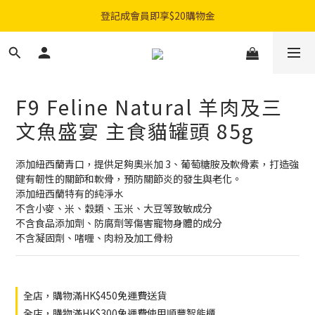
購物滿$300免費順豐智能櫃｜$450免費送貨上門
登記成會員即享$20購物金
購物滿$300免費順豐智能櫃｜$450免費送貨上門
F9 Feline Natural 羊肉及三
文魚盛宴 主食貓罐頭 85g
添加紐西蘭青口，提供足夠奧米加 3、葡萄糖胺及軟骨素，打造強
健有韌性的關節和軟骨，預防關節炎的發生與老化。
添加紐西蘭特有的純淨水
不含小麥、米、穀類、玉米、大豆等致敏成分
不含食品添加劑、防腐劑等傷害寵物身體的成分
不含凝固劑、啫喱、肉粉及加工骨粉
全店，購物滿HK$450免運費送貨
全店，購物滿HK$300免運費使用順豐智能櫃