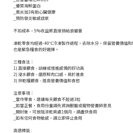
_優質海鮮蛋白
_奧米加3有助心臟健康
_預防發炎敏感症狀
不扣成本，5%收益將直接捐給浪貓薈
凍乾零食均經過-40℃冷凍製作過程，去除水分，保留營養價值
也是緊急糧食的好選擇。
三種食法：
1) 直接餵食 - 訓練或增進感情的好功具
2) 浸水餵食 - 還原鮮肉口感，易於進食
3) 拌乾糧餵食 - 提高營養價值和食慾
注意事項：
_當作零食，建議每天餵食不超過3粒
_如當正餐，食用份量請先資詢獸醫或寵物營養師意見
_開封後，可放陰涼乾爽處1個月，請盡快食用
_如有任何食物敏感，請立即停止食用
高透樽裝 :