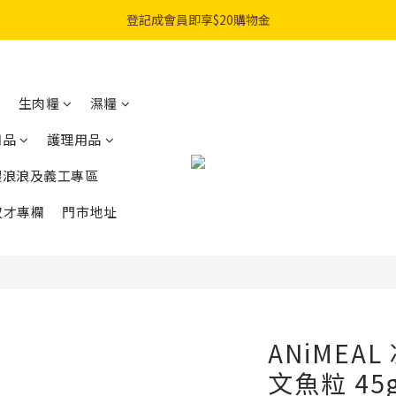
購物滿$300免費順豐智能櫃｜$450免費送貨上門
登記成會員即享$20購物金
購物滿$300免費順豐智能櫃｜$450免費送貨上門
生肉糧
濕糧
用品
護理用品
餵浪浪及義工專區
奴才專欄
門市地址
ANiMEA
文魚粒 45g