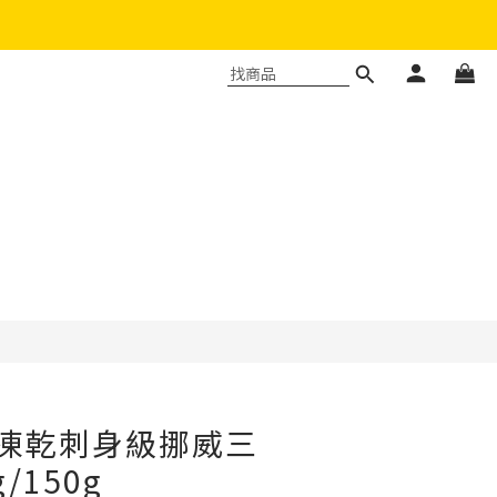
立即購買
L 凍乾刺身級挪威三
/150g