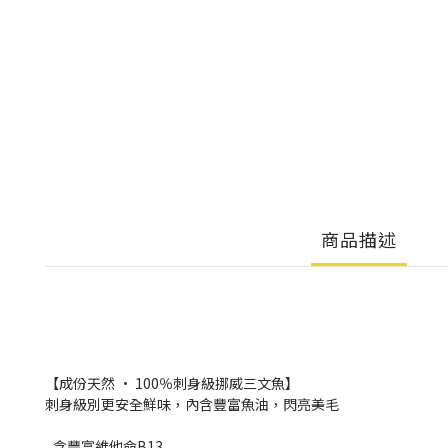
商品描述
【成份天然 · 100％刺身級挪威三文魚】
刺身級別更安全鮮味，內含豐富魚油，閃亮美毛
_含豐富維他命B13