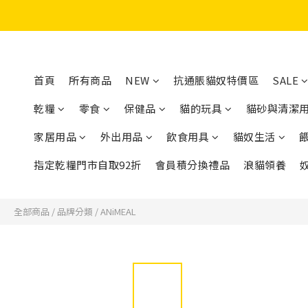
首頁
所有商品
NEW
抗通脹貓奴特價區
SALE
乾糧
零食
保健品
貓的玩具
貓砂與清潔
家居用品
外出用品
飲食用具
貓奴生活
指定乾糧門市自取92折
會員積分換禮品
浪貓領養
全部商品
/
品牌分類
/
ANiMEAL