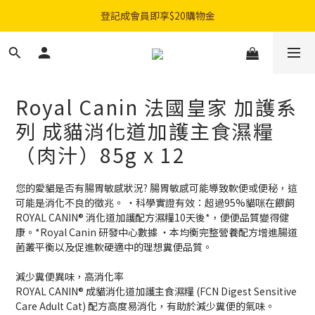
購物滿$300免費順豐智能櫃｜$450免費送貨上門
登記成會員即享$20購物金
購物滿$300免費順豐智能櫃｜$450免費送貨上門
Royal Canin 法國皇家 加護系
列 成貓消化道加護主食濕糧
（肉汁）85g x 12
您的愛貓是否有腸胃敏感狀況? 腸胃敏感可能導致軟便或便秘，這
可能是消化不良的徵兆。 ・科學實證有效：超過95%貓咪在餵飼
ROYAL CANIN® 消化道加護配方濕糧10天後*，便便品質變得健
康。*Royal Canin 研發中心數據 ・本均衡完整營養配方增進腸道
菌叢平衡以及促進軟硬適中的理想糞便品質。
減少糞便異味，高消化率
ROYAL CANIN® 成貓消化道加護主食濕糧 (FCN Digest Sensitive 
Care Adult Cat) 配方高度易消化，有助於減少糞便的氣味。