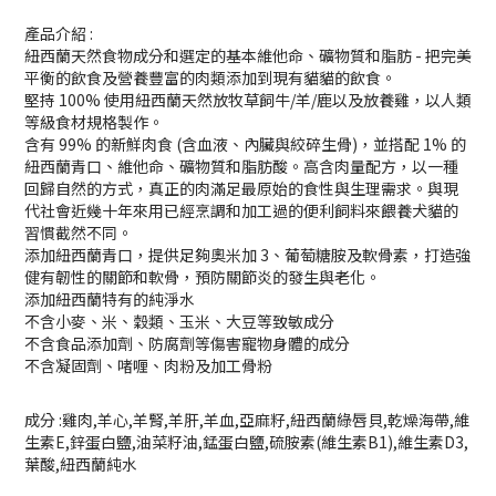
產品介紹 :
紐西蘭天然食物成分和選定的基本維他命、礦物質和脂肪 - 把完美
平衡的飲食及營養豐富的肉類添加到現有貓貓的飲食。
堅持 100% 使用紐西蘭天然放牧草飼牛/羊/鹿以及放養雞，以人類
等級食材規格製作。
含有 99% 的新鮮肉食 (含血液、內臟與絞碎生骨)，並搭配 1% 的
紐西蘭青口、維他命、礦物質和脂肪酸。高含肉量配方，以一種
回歸自然的方式，真正的肉滿足最原始的食性與生理需求。與現
代社會近幾十年來用已經烹調和加工過的便利飼料來餵養犬貓的
習慣截然不同。
添加紐西蘭青口，提供足夠奧米加 3、葡萄糖胺及軟骨素，打造強
健有韌性的關節和軟骨，預防關節炎的發生與老化。
添加紐西蘭特有的純淨水
不含小麥、米、穀類、玉米、大豆等致敏成分
不含食品添加劑、防腐劑等傷害寵物身體的成分
不含凝固劑、啫喱、肉粉及加工骨粉
成分 :雞肉,羊心,羊腎,羊肝,羊血,亞麻籽,紐西蘭綠唇貝,乾燥海帶,維
生素E,鋅蛋白鹽,油菜籽油,錳蛋白鹽,硫胺素(維生素B1),維生素D3,
葉酸,紐西蘭純水