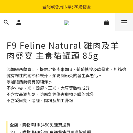
購物滿$300免費順豐智能櫃｜$450免費送貨上門
登記成會員即享$20購物金
購物滿$300免費順豐智能櫃｜$450免費送貨上門
F9 Feline Natural 雞肉及羊
肉盛宴 主食貓罐頭 85g
添加紐西蘭青口，提供足夠奧米加 3、葡萄糖胺及軟骨素，打造強
健有韌性的關節和軟骨，預防關節炎的發生與老化。
添加紐西蘭特有的純淨水
不含小麥、米、穀類、玉米、大豆等致敏成分
不含食品添加劑、防腐劑等傷害寵物身體的成分
不含凝固劑、啫喱、肉粉及加工骨粉
全店，購物滿HK$450免運費送貨
全店，購物滿HK$300免運費使用順豐智能櫃