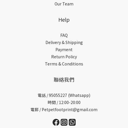
Our Team
Help
FAQ
Delivery & Shipping
Payment
Return Policy
Terms & Conditions
聯絡我們
電話 /
95055227 (Whatsapp)
時間 / 12:00-20:00
電郵 / Petpetfootprint@gmail.com