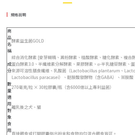
規格說明
商
品
酵素益生菌GOLD
名
稱
綜合消化酵素 [麥芽糊精、澱粉酵素、植酸酵素、糖化酵素、複合
成
蛋白酵素3.0、半纖維素分解酵素、果膠酵素、α-半乳糖苷酵素、
分
來源可溶性膳食纖維、乳酸菌（Lactobacillus plantarum、Lactobacillu
Lactobacillus paracasei）、麩胺酸發酵物（含GABA）、
數
270毫克/粒 × 30粒膠囊/瓶（含6000億以上專利益菌）
量
適
用
離乳後之犬、貓
對
象
食
用
直接餵食或打開膠囊倒出粉末和食物均勻混合餵食皆可。