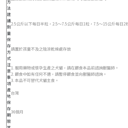
方
法
建
議
2.5公斤以下每日半粒，2.5～7.5公斤每日1粒，7.5～15公斤每日
劑
量
保
存
請置於孩童不及之陰涼乾燥處存放
方
式
注
1. 服用藥物或懷孕生產之犬貓，請在餵食本品前諮詢獸醫師。
意
2. 餵食中如有任何不適，請暫停餵食並向獸醫師諮詢。
事
3. 本品不可替代犬貓主食。
項
產
台灣
地
保
存
36個月
期
限
其