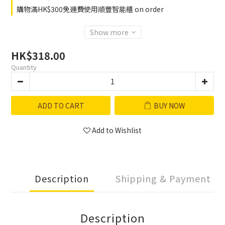
購物滿HK$300免運費使用順豐智能櫃 on order
Show more
HK$318.00
Quantity
ADD TO CART
BUY NOW
Add to Wishlist
Description
Shipping & Payment
Description