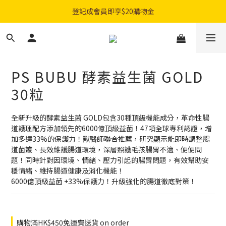
購物滿$300免費順豐智能櫃｜$450免費送貨上門
登記成會員即享$20購物金
購物滿$300免費順豐智能櫃｜$450免費送貨上門
PS BUBU 酵素益生菌 GOLD
30粒
全新升級的酵素益生菌 GOLD包含30種頂級機能成分，革命性腸
道護理配方添加領先的6000億頂級益菌！47項全球專利認證，增
加多達33%的保護力！獸醫師聯合推薦，研究顯示能即時調整腸
道菌叢、長效維護腸道環境，深層照護毛孩腸胃不適、便便問
題！同時針對因環境、情緒、壓力引起的腸胃問題，有效幫助安
穩情緒、維持腸道健康及消化機能！
6000億頂級益菌 +33%保護力！升級強化的腸道徹底對策！
購物滿HK$450免運費送貨 on order