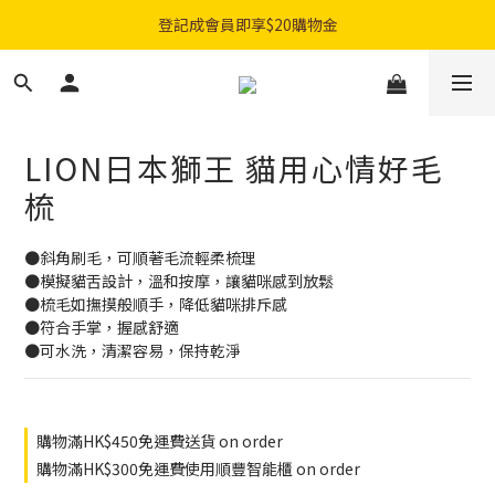
購物滿$300免費順豐智能櫃｜$450免費送貨上門
登記成會員即享$20購物金
購物滿$300免費順豐智能櫃｜$450免費送貨上門
LION日本獅王 貓用心情好毛
梳
●斜角刷毛，可順著毛流輕柔梳理
●模擬貓舌設計，溫和按摩，讓貓咪感到放鬆
●梳毛如撫摸般順手，降低貓咪排斥感
●符合手掌，握感舒適
●可水洗，清潔容易，保持乾淨
購物滿HK$450免運費送貨 on order
購物滿HK$300免運費使用順豐智能櫃 on order