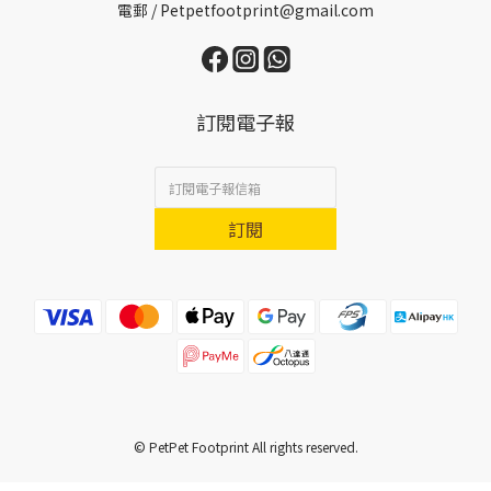
電郵 / Petpetfootprint@gmail.com
訂閱電子報
訂閱
© PetPet Footprint All rights reserved.