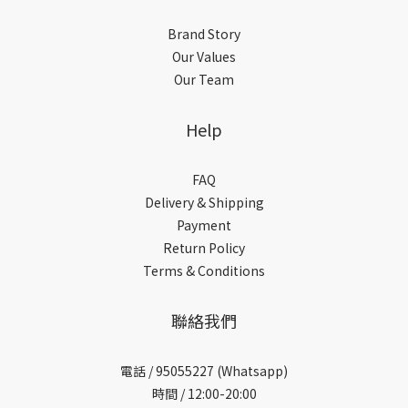
Brand Story
Our Values
Our Team
Help
FAQ
Delivery & Shipping
Payment
Return Policy
Terms & Conditions
聯絡我們
電話 /
95055227 (Whatsapp)
時間 / 12:00-20:00