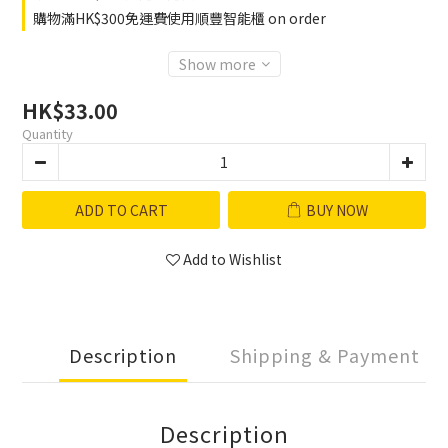
購物滿HK$300免運費使用順豐智能櫃 on order
Show more
HK$33.00
Quantity
ADD TO CART
BUY NOW
Add to Wishlist
Description
Shipping & Payment
Description