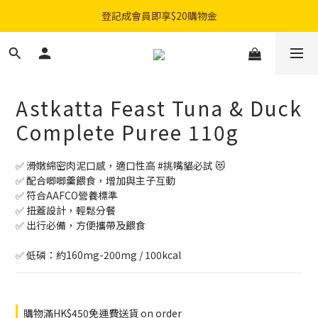
購物滿$300免費順豐智能櫃｜$450免費送貨上門
登記成會員即享$20購物金
購物滿$300免費順豐智能櫃｜$450免費送貨上門
Astkatta Feast Tuna & Duck
Complete Puree 110g
✅️ 滑嫩綿密肉泥口感，適口性高 #挑嘴貓必試 😻
✅️ 配合唧唧羹餵食，增加與主子互動
✅️ 符合AAFCO營養標準
✅️ 扭蓋設計，輕鬆分餐
✅️ 出行必備，方便攜帶及餵食
✅ 低磷：約160mg-200mg / 100kcal
購物滿HK$450免運費送貨 on order