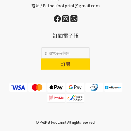
電郵 / Petpetfootprint@gmail.com
訂閱電子報
訂閱
© PetPet Footprint All rights reserved.