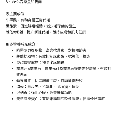
5。🐟🦆吞拿魚和鴨肉
🌟主要成份：
牛磺酸：有助身體正常代謝
纖維素：促進腸道蠕動，減少毛球症的發生
維他命B雜：提升新陳代謝，維持皮膚和肌肉健康
更多營養補充成分：
綠唇貽貝提取物：富含軟骨素，對抗關節炎
絲蘭提取物：有效抑制尿素酶、抗氧化、抗炎
蔓越莓提取物：預防泌尿問題
益生元&益生菌：益生元可為益生菌提供更好環境，有效打
敗惡菌
蘋果纖維：促進腸道健康，有助營養吸收
海藻：抗衰老、抗氧化、抗腫瘤、抗炎
迷迭香：強化心臟，改善肝臟功能
天然膠原蛋白：有助維護關節軟骨健康，促進骨骼強度