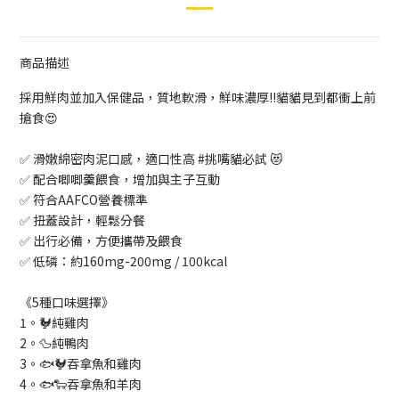
商品描述
採用鮮肉並加入保健品，質地軟滑，鮮味濃厚‼️貓貓見到都衝上前
搶食😍
✅️ 滑嫩綿密肉泥口感，適口性高 #挑嘴貓必試 😻
✅️ 配合唧唧羹餵食，增加與主子互動
✅️ 符合AAFCO營養標準
✅️ 扭蓋設計，輕鬆分餐
✅️ 出行必備，方便攜帶及餵食
✅ 低磷：約160mg-200mg / 100kcal
《5種口味選擇》
1。🐓純雞肉
2。🦆純鴨肉
3。🐟🐓吞拿魚和雞肉
4。🐟🐑吞拿魚和羊肉