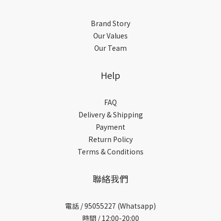
Brand Story
Our Values
Our Team
Help
FAQ
Delivery & Shipping
Payment
Return Policy
Terms & Conditions
聯絡我們
電話 /
95055227 (Whatsapp)
時間 / 12:00-20:00