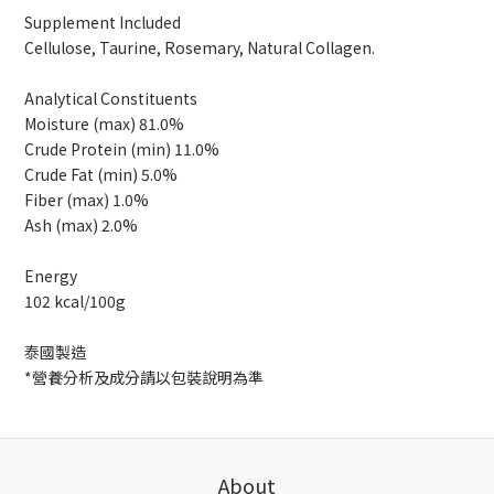
Supplement Included
Cellulose, Taurine, Rosemary, Natural Collagen.
Analytical Constituents
Moisture (max) 81.0%
Crude Protein (min) 11.0%
Crude Fat (min) 5.0%
Fiber (max) 1.0%
Ash (max) 2.0%
Energy
102 kcal/100g
泰國製造
*營養分析及成分請以包裝說明為準
About