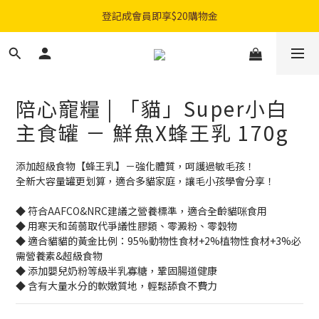
購物滿$300免費順豐智能櫃｜$450免費送貨上門
登記成會員即享$20購物金
購物滿$300免費順豐智能櫃｜$450免費送貨上門
陪心寵糧 | 「貓」Super小白
主食罐 － 鮮魚X蜂王乳 170g
添加超級食物【蜂王乳】－強化體質，呵護過敏毛孩！
全新大容量罐更划算，適合多貓家庭，讓毛小孩學會分享！
◆ 符合AAFCO&NRC建議之營養標準，適合全齡貓咪食用
◆ 用寒天和蒟蒻取代爭議性膠類、零澱粉、零穀物
◆ 適合貓貓的黃金比例：95%動物性食材+2%植物性食材+3%必
需營養素&超級食物
◆ 添加嬰兒奶粉等級半乳寡糖，鞏固腸道健康
◆ 含有大量水分的軟嫩質地，輕鬆舔食不費力