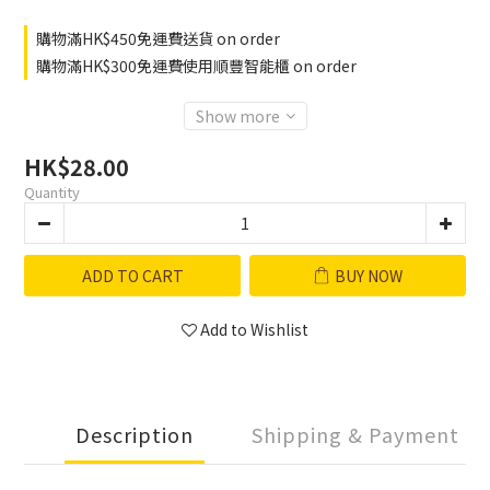
購物滿HK$450免運費送貨 on order
購物滿HK$300免運費使用順豐智能櫃 on order
Show more
HK$28.00
Quantity
ADD TO CART
BUY NOW
Add to Wishlist
Description
Shipping & Payment