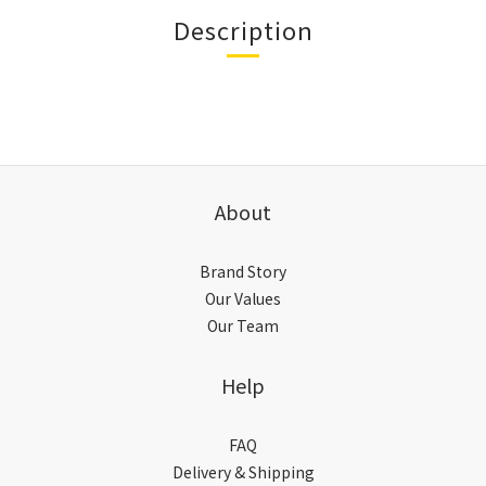
Description
About
Brand Story
Our Values
Our Team
Help
FAQ
Delivery & Shipping