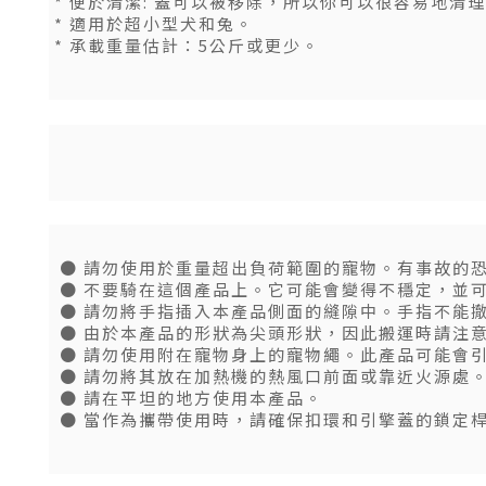
* 便於清潔: 蓋可以被移除，所以你可以很容易地清
*
適用於超小型犬和兔。
* 承載重量估計：5公斤或更少。
● 請勿使用於重量超出負荷範圍的寵物。有事故的
● 不要騎在這個產品上。它可能會變得不穩定，並
● 請勿將手指插入本產品側面的縫隙中。手指不能
● 由於本產品的形狀為尖頭形狀，因此搬運時請注
● 請勿使用附在寵物身上的寵物繩。此產品可能會
● 請勿將其放在加熱機的熱風口前面或靠近火源處
● 請在平坦的地方使用本產品。
● 當作為攜帶使用時，請確保扣環和引擎蓋的鎖定