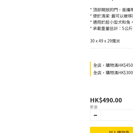
* 頂部開放的門，是攜
* 便於清潔: 蓋可以
* 適用於超小型犬和兔。
* 承載重量估計：5公
30 x 49 x 29厘米
全店，購物滿HK$45
全店，購物滿HK$3
HK$490.00
數量
加入購物車