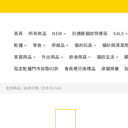
首頁
所有商品
NEW
抗通脹貓奴特價區
SALE
乾糧
零食
保健品
貓的玩具
貓砂與清潔
家居用品
外出用品
飲食用具
貓奴生活
指定乾糧門市自取92折
會員積分換禮品
浪貓領養
全部商品
/
品牌分類
/
日本 Richell