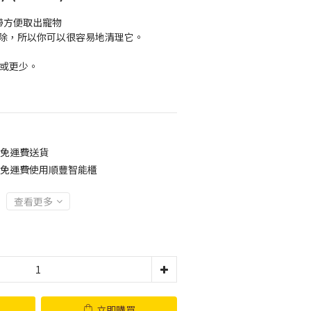
帶方便取出寵物 
被移除，所以你可以很容易地清理它。 
 
斤或更少。
0免運費送貨
00免運費使用順豐智能櫃
查看更多
立即購買