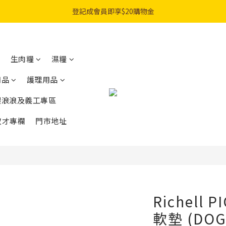
購物滿$300免費順豐智能櫃｜$450免費送貨上門
登記成會員即享$20購物金
購物滿$300免費順豐智能櫃｜$450免費送貨上門
生肉糧
濕糧
用品
護理用品
餵浪浪及義工專區
奴才專欄
門市地址
Richell
軟墊 (DOG