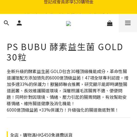
購物滿$300免費順豐智能櫃｜$450免費送貨上門
購物滿$300免費順豐智能櫃｜$450免費送貨上門
PS BUBU 酵素益生菌 GOLD
30粒
全新升級的酵素益生菌 GOLD包含30種頂級機能成分，革命性腸
道護理配方添加領先的6000億頂級益菌！47項全球專利認證，增
加多達33%的保護力！獸醫師聯合推薦，研究顯示能即時調整腸
道菌叢、長效維護腸道環境，深層照護毛孩腸胃不適、便便問
題！同時針對因環境、情緒、壓力引起的腸胃問題，有效幫助安
穩情緒、維持腸道健康及消化機能！
6000億頂級益菌 +33%保護力！升級強化的腸道徹底對策！
全店，購物滿HK$450免運費送貨