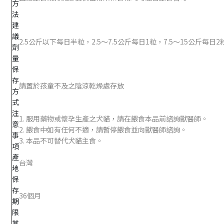
方
法
建
議
2.5公斤以下每日半粒，2.5～7.5公斤每日1粒，7.5～15公斤每日
劑
量
保
存
請置於孩童不及之陰涼乾燥處存放
方
式
注
1. 服用藥物或懷孕生產之犬貓，請在餵食本品前諮詢獸醫師。
意
2. 餵食中如有任何不適，請暫停餵食並向獸醫師諮詢。
事
3. 本品不可替代犬貓主食。
項
產
台灣
地
保
存
36個月
期
限
其