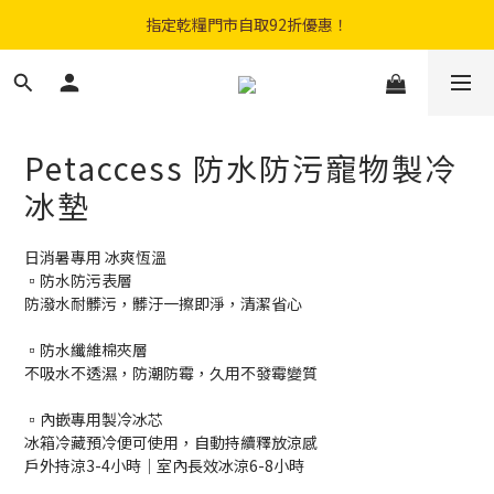
購物滿$300免費順豐智能櫃｜$450免費送貨上門
指定乾糧門市自取92折優惠！
登記成會員即享$20購物金
購物滿$300免費順豐智能櫃｜$450免費送貨上門
Petaccess 防水防污寵物製冷
冰墊
日消暑專用 冰爽恆溫
▫️防水防污表層
防潑水耐髒污，髒汙一擦即淨，清潔省心
▫️防水纖維棉夾層
不吸水不透濕，防潮防霉，久用不發霉變質
▫️內嵌專用製冷冰芯
冰箱冷藏預冷便可使用，自動持續釋放涼感
戶外持涼3-4小時｜室內長效冰涼6-8小時