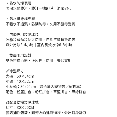
▫️防水防污表層
防潑水耐髒污，髒汙一擦即淨，清潔省心
▫️防水纖維棉夾層
不吸水不透濕，防潮防霉，久用不發霉變質
▫️內嵌專用製冷冰芯
冰箱冷藏預冷便可使用，自動持續釋放涼感
戶外持涼3-4小時｜室內長效冰涼6-8小時
▫️雙面兩用設計
雙色拼接百搭，正反均可使用，美觀實用
📏冰墊尺寸
大碼：50×64cm
小碼：40×52cm
小枕頭：30x20cm（適合放入寵物袋／寵物車）
配色：粉藍拼杏、粉紅拼杏、軍藍拼杏、軍綠拼杏
🧊配套便攜製冷冰枕
尺寸：30×20CM
輕巧迷你體型，剛好收納進寵物袋，外出隨身舒涼