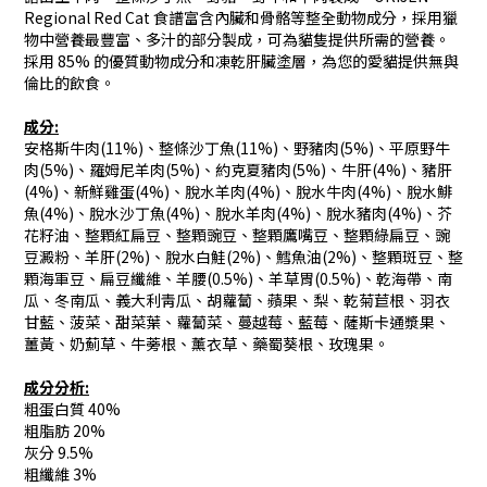
Regional Red Cat 食譜富含內臟和骨骼等整全動物成分，採用獵
物中營養最豐富、多汁的部分製成，可為貓隻提供所需的營養。
採用 85% 的優質動物成分和凍乾肝臟塗層，為您的愛貓提供無與
倫比的飲食。
成分
:
安格斯牛肉(11%)、整條沙丁魚(11%)、野豬肉(5%)、平原野牛
肉(5%)、羅姆尼羊肉(5%)、約克夏豬肉(5%)、牛肝(4%)、豬肝
(4%)、新鮮雞蛋(4%)、脫水羊肉(4%)、脫水牛肉(4%)、脫水鯡
魚(4%)、脫水沙丁魚(4%)、脫水羊肉(4%)、脫水豬肉(4%)、芥
花籽油、整顆紅扁豆、整顆豌豆、整顆鷹嘴豆、整顆綠扁豆、豌
豆澱粉、羊肝(2%)、脫水白鮭(2%)、鱈魚油(2%)、整顆斑豆、整
顆海軍豆、扁豆纖維、羊腰(0.5%)、羊草胃(0.5%)、乾海帶、南
瓜、冬南瓜、義大利靑瓜、胡蘿蔔、蘋果、梨、乾菊苣根、羽衣
甘藍、菠菜、甜菜葉、蘿蔔菜、蔓越莓、藍莓、薩斯卡通漿果、
薑黃、奶薊草、牛蒡根、薰衣草、藥蜀葵根、玫瑰果。
成分分析
:
粗蛋白質 40%
粗脂肪 20%
灰分 9.5%
粗纖維 3%