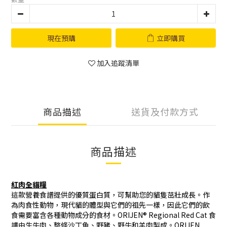
現在預購
立即購買
加入追蹤清單
商品描述
送貨及付款方式
商品描述
紅肉全貓糧
這款營養食譜提供的優質蛋白質，可幫助您的貓隻茁壯成長。作
為肉食性動物，現代貓的體型與它們的祖先一樣，因此它們的飲
食需要富含各種動物成分的食材。ORIJEN® Regional Red Cat 食
譜由生牛肉、整條沙丁魚、野豬、野牛和羊肉製成。ORIJEN