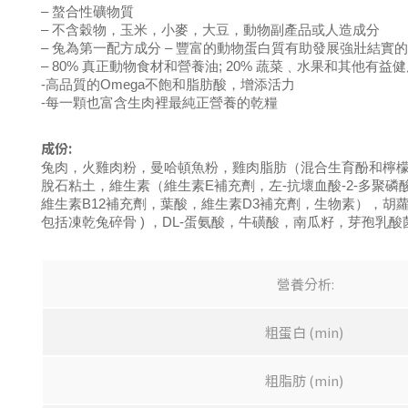
– 螯合性礦物質
– 不含穀物，玉米，小麥，大豆，動物副產品或人造成分
– 兔為第一配方成分 – 豐富的動物蛋白質有助發展強壯結實
– 80% 真正動物食材和營養油; 20% 蔬菜﹑水果和其他有益
-高品質的Omega不飽和脂肪酸，增添活力
-每一顆也富含生肉裡最純正營養的乾糧
成份:
兔肉，火雞肉粉，曼哈頓魚粉，雞肉脂肪（混合生育酚和檸
脫石粘土，維生素（維生素E補充劑，左-抗壞血酸-2-多聚
維生素B12補充劑，葉酸，維生素D3補充劑，生物素），
包括凍乾兔碎骨 ) ，DL-蛋氨酸，牛磺酸，南瓜籽，芽孢
營養分析:
粗蛋白 (min)
粗脂肪 (min)