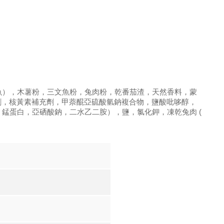
魚），木薯粉，三文魚粉，兔肉粉，乾番茄渣，天然香料，蒙
充劑，核黃素補充劑，甲萘醌亞硫酸氫鈉複合物，鹽酸吡哆醇，
錳蛋白，亞硒酸鈉，二水乙二胺），鹽，氯化鉀，凍乾兔肉 (