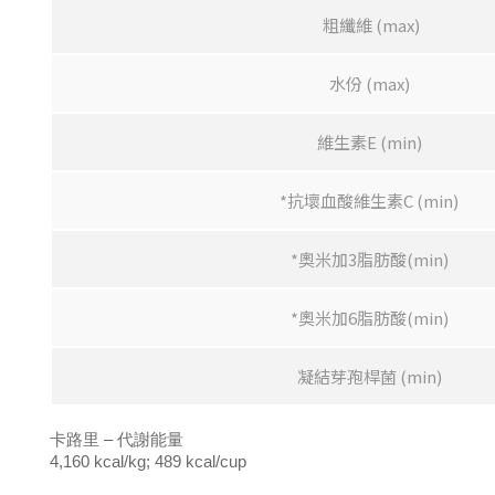
粗纖維 (max)
水份 (max)
維生素E (min)
*抗壞血酸維生素C (min)
*奧米加3脂肪酸(min)
*
奧米加
6
脂肪酸
(min)
凝結芽孢桿菌
(min)
卡路里 – 代謝能量
4,160 kcal/kg; 489 kcal/cup