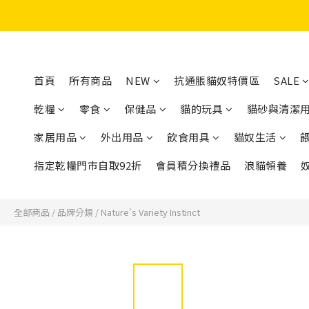
首頁
所有商品
NEW
抗通脹貓奴特價區
SALE
乾糧
零食
保健品
貓的玩具
貓砂與清潔
家居用品
外出用品
飲食用具
貓奴生活
指定乾糧門市自取92折
會員積分換禮品
浪貓領養
全部商品
/
品牌分類
/
Nature's Variety Instinct