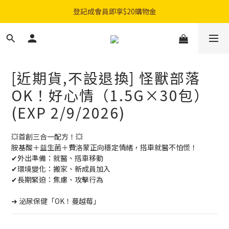
購物滿$300免費順豐智能櫃｜$450免費送貨上門
登記成會員即享$20購物金
購物滿$300免費順豐智能櫃｜$450免費送貨上門
[近期貨,不設退換] 怪獸部落
OK！好心情（1.5G×30包）
(EXP 2/9/2026)
💥首創三合一配方！💥
胺基酸＋益生菌＋費洛蒙正向穩定情緒，搭車就醫不怕慌！
✔外出準備：就醫、搭車移動
✔環境變化：搬家、新成員加入
✔長期緊迫：焦慮、攻擊行為
➜ 泌尿保健「OK！蔓越莓」