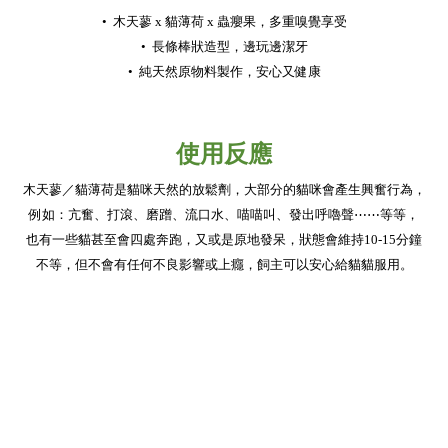
•
木天蓼 x 貓薄荷 x
蟲癭果，多重嗅覺享受
•
長條棒狀造型，邊玩邊潔牙
•
純天然原物料製作，安心又健康
使用反應
木天蓼／貓薄荷是貓咪天然的放鬆劑，大部分的貓咪會產生興奮行為，
例如：亢奮、打滾、磨蹭、流口水、喵喵叫、發出呼嚕聲⋯⋯等等，
也有一些貓甚至會四處奔跑，又或是原地發呆，狀態會維持10-15分鐘
不等，但不會有任何不良影響或上癮，飼主可以安心給貓貓服用。