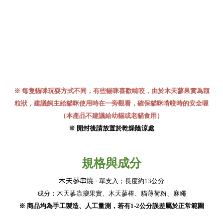
※ 每隻貓咪玩耍方式不同，有些貓咪喜歡啃咬，由於木天蓼果實為顆
粒狀，建議飼主給貓咪使用時在一旁觀看，確保貓咪啃咬時的安全喔
（本產品不建議給幼貓或老貓食用）
※ 開封後請放置於乾燥陰涼處
規格與成分
木天蓼串燒
-
單支入
；
長度約13公分
成分：木天蓼蟲癭果實、木天蓼棒、貓薄荷粉、麻繩
※ 商品均為手工製造、人工量測，若有1-2公分誤差屬於正常範圍