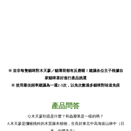
※ 並非每隻貓咪對木天蓼／貓薄荷都有反應喔！建議各位主子根據自
家貓咪喜好進行產品挑選
※ 使用最佳頻率建議為一週2-3次，以免次數過多貓咪對味道免疫
產品問答
Q 木天蓼到底是什麼？和蟲癭果是一樣的嗎？
A 木天蓼是獼猴桃科的木質籐本植物，生長於東北中高海拔山林中（日
本、中國為主），