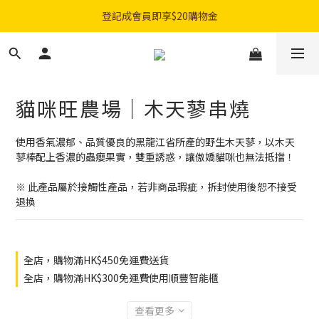
購物滿$300免費順豐智能櫃｜$450免費送貨上門
登記成會員即享$20購物金
購物滿$300免費順豐智能櫃｜$450免費送貨上門
貓咪旺農場｜木天蓼串燒
使用香氣濃郁、品質優良的黑龍江省所產的野生木天蓼，以木天
蓼棒配上香濃的蟲癭果實，雙重誘惑，讓傲嬌貓咪也無法抵擋！
※ 此產品屬於接觸性產品，若非商品瑕疵，拆封使用後恕不接受
退換
全店，購物滿HK$450免運費送貨
全店，購物滿HK$300免運費使用順豐智能櫃
查看更多