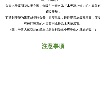
每當木天蓼開花結果之際，會吸引一種名為「木天蓼小蜂」的小蟲前來
叮咬產卵，
而遭到產卵的果實成長時會發生蟲癭現象，最終變異為蟲癭果實，而沒
有被叮咬過的木天蓼則成長為木天蓼果實。
（註：平常大家吃到的愛玉也是受到愛玉小蜂寄生才形成的喔！）
注意事項