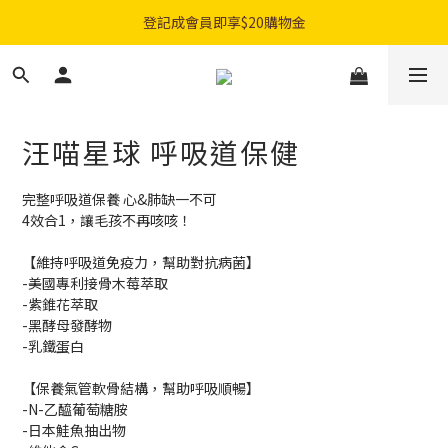
購物滿$300免費順豐智能櫃｜$450免費送貨上門
購物滿$300免費順豐智能櫃｜$450免費送貨上門
指定乾糧門市自取92折優惠！
登記成會員即享$20購物金
汪喵星球 呼吸道保健
購物滿$300免費順豐智能櫃｜$450免費送貨上門
完整呼吸道保養 心&肺缺一不可
4效合1，讓毛孩不再咳咳！
【維持呼吸道免疫力，幫助對抗病菌】
-美國專利接骨木莓萃取
-紫錐花萃取
-黑酵母發酵物
-乳鐵蛋白
【保養氣管軟骨結構，幫助呼吸順暢】
-N-乙醯葡萄糖胺
-日本鮭魚抽出物