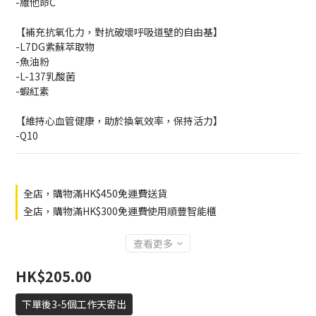
-維他命C
【補充抗氧化力，對抗破壞呼吸道壁的自由基】
-L7DG紫蘇萃取物
-魚油粉
-L-137乳酸菌
-蝦紅素
【維持心血管健康，助於換氧效率，保持活力】
-Q10
全店，購物滿HK$450免運費送貨
全店，購物滿HK$300免運費使用順豐智能櫃
查看更多
HK$205.00
下單後3-5個工作天寄出